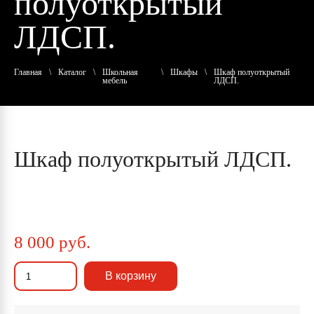
полуоткрытый
ЛДСП.
Главная
\
Каталог
\
Школьная
\
Шкафы
\
Шкаф полуоткрытый
мебель
ЛДСП.
Шкаф полуоткрытый ЛДСП.
8 000 руб.
В корзину