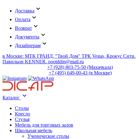
keyboard_arrow_down
Доставка
keyboard_arrow_down
Оплата
keyboard_arrow_down
Возврат
keyboard_arrow_down
Документы
keyboard_arrow_down
Дизайнерам
в Москве: МТК ГРАНД, "Твой Дом" ТРК Vegas, Крокус Сити.
Павильон KENNER. oootddm@mail.ru
+7 (928) 803-75-50 (Махачкала)
+7 (495) 649-00-43 (в Москве)
keyboard_arrow_down
Каталог
Столы
Кресло
Стулья
Мебель для торговых залов
Школьная мебель
Ученические столы