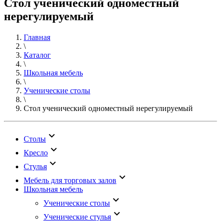
Стол ученический одноместный
нерегулируемый
Главная
\
Каталог
\
Школьная мебель
\
Ученические столы
\
Стол ученический одноместный нерегулируемый
keyboard_arrow_down
Столы
keyboard_arrow_down
Кресло
keyboard_arrow_down
Стулья
keyboard_arrow_down
Мебель для торговых залов
Школьная мебель
keyboard_arrow_down
Ученические столы
keyboard_arrow_down
Ученические стулья