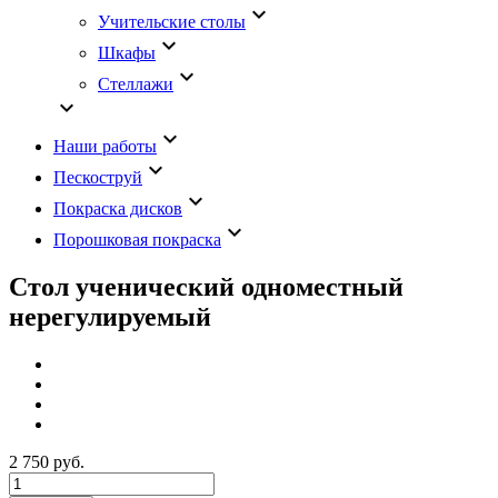
keyboard_arrow_down
Учительские столы
keyboard_arrow_down
Шкафы
keyboard_arrow_down
Стеллажи
keyboard_arrow_down
keyboard_arrow_down
Наши работы
keyboard_arrow_down
Пескоструй
keyboard_arrow_down
Покраска дисков
keyboard_arrow_down
Порошковая покраска
Стол ученический одноместный
нерегулируемый
2 750 руб.