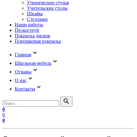
Ученические стулья
Учительские столы
Шкафы
Стеллажи
Наши работы
Пескоструй
Покраска дисков
Порошковая покраска
keyboard_arrow_down
Главная
keyboard_arrow_down
Школьная мебель
keyboard_arrow_down
Отзывы
keyboard_arrow_down
О нас
keyboard_arrow_down
Контакты
search
0
0
0