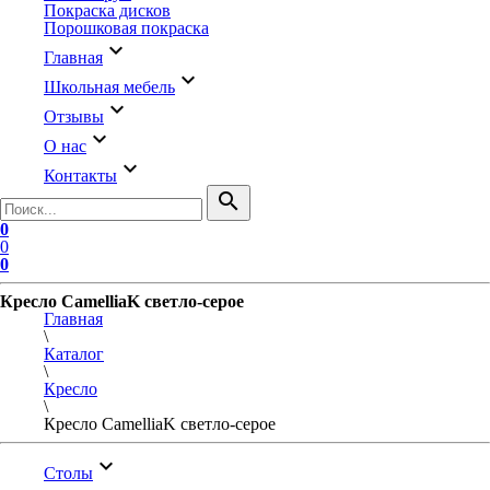
Покраска дисков
Порошковая покраска
keyboard_arrow_down
Главная
keyboard_arrow_down
Школьная мебель
keyboard_arrow_down
Отзывы
keyboard_arrow_down
О нас
keyboard_arrow_down
Контакты
search
0
0
0
Кресло CamelliaK светло-серое
Главная
\
Каталог
\
Кресло
\
Кресло CamelliaK светло-серое
keyboard_arrow_down
Столы