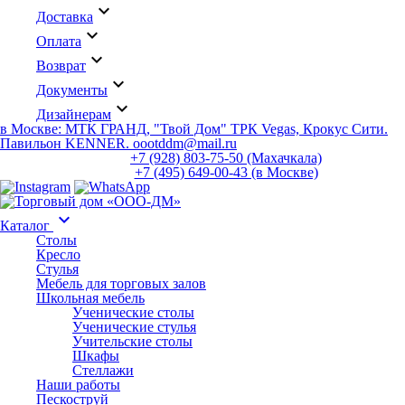
keyboard_arrow_down
Доставка
keyboard_arrow_down
Оплата
keyboard_arrow_down
Возврат
keyboard_arrow_down
Документы
keyboard_arrow_down
Дизайнерам
в Москве: МТК ГРАНД, "Твой Дом" ТРК Vegas, Крокус Сити.
Павильон KENNER. oootddm@mail.ru
+7 (928) 803-75-50 (Махачкала)
+7 (495) 649-00-43 (в Москве)
keyboard_arrow_down
Каталог
Столы
Кресло
Стулья
Мебель для торговых залов
Школьная мебель
Ученические столы
Ученические стулья
Учительские столы
Шкафы
Стеллажи
Наши работы
Пескоструй