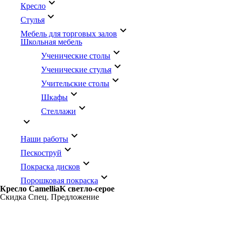
keyboard_arrow_down
Кресло
keyboard_arrow_down
Стулья
keyboard_arrow_down
Мебель для торговых залов
Школьная мебель
keyboard_arrow_down
Ученические столы
keyboard_arrow_down
Ученические стулья
keyboard_arrow_down
Учительские столы
keyboard_arrow_down
Шкафы
keyboard_arrow_down
Стеллажи
keyboard_arrow_down
keyboard_arrow_down
Наши работы
keyboard_arrow_down
Пескоструй
keyboard_arrow_down
Покраска дисков
keyboard_arrow_down
Порошковая покраска
Кресло CamelliaK светло-серое
Скидка
Спец. Предложение