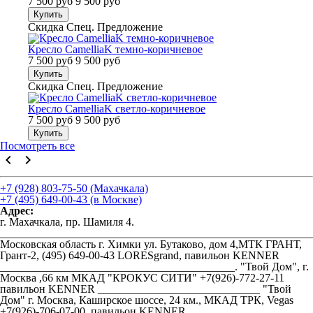
7 500 руб
9 500 руб
Купить
Скидка
Спец. Предложение
Кресло CamelliaK темно-коричневое
7 500 руб
9 500 руб
Купить
Скидка
Спец. Предложение
Кресло CamelliaK светло-коричневое
7 500 руб
9 500 руб
Купить
Посмотреть все
keyboard_arrow_left
keyboard_arrow_right
+7 (928) 803-75-50 (Махачкала)
+7 (495) 649-00-43 (в Москве)
Адрес:
г. Махачкала, пр. Шамиля 4.
________________________________________________________
Московская область г. Химки ул. Бутаково, дом 4,МТК ГРАНТ,
Грант-2, (495) 649-00-43 LORESgrand, павильон KENNER
__________________________________________. "Твой Дом", г.
Москва ,66 км МКАД "КРОКУС СИТИ" +7(926)-772-27-11
павильон KENNER _____________________________ "Твой
Дом" г. Москва, Каширское шоссе, 24 км., МКАД ТРК, Vegas
+7(926)-706-07-00, павильон KENNER