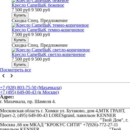
Кресло CamelliaK бежевое
7 500 руб
9 500 руб
Купить
Скидка
Спец. Предложение
Кресло CamelliaK темно-коричневое
7 500 руб
9 500 руб
Купить
Скидка
Спец. Предложение
Кресло CamelliaK светло-коричневое
7 500 руб
9 500 руб
Купить
Посмотреть все
keyboard_arrow_left
keyboard_arrow_right
+7 (928) 803-75-50 (Махачкала)
+7 (495) 649-00-43 (в Москве)
Адрес:
г. Махачкала, пр. Шамиля 4.
________________________________________________________
Московская область г. Химки ул. Бутаково, дом 4,МТК ГРАНТ,
Грант-2, (495) 649-00-43 LORESgrand, павильон KENNER
__________________________________________. "Твой Дом", г.
Москва ,66 км МКАД "КРОКУС СИТИ" +7(926)-772-27-11
павильон KENNER _____________________________ "Твой