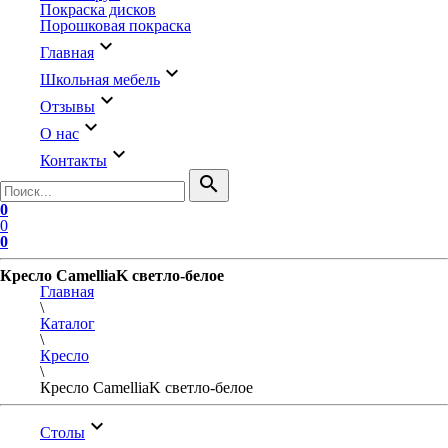
Покраска дисков
Порошковая покраска
keyboard_arrow_down
Главная
keyboard_arrow_down
Школьная мебель
keyboard_arrow_down
Отзывы
keyboard_arrow_down
О нас
keyboard_arrow_down
Контакты
search
0
0
0
Кресло CamelliaK светло-белое
Главная
\
Каталог
\
Кресло
\
Кресло CamelliaK светло-белое
keyboard_arrow_down
Столы