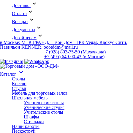
keyboard_arrow_down
Доставка
keyboard_arrow_down
Оплата
keyboard_arrow_down
Возврат
keyboard_arrow_down
Документы
keyboard_arrow_down
Дизайнерам
в Москве: МТК ГРАНД, "Твой Дом" ТРК Vegas, Крокус Сити.
Павильон KENNER. oootddm@mail.ru
+7 (928) 803-75-50 (Махачкала)
+7 (495) 649-00-43 (в Москве)
keyboard_arrow_down
Каталог
Столы
Кресло
Стулья
Мебель для торговых залов
Школьная мебель
Ученические столы
Ученические стулья
Учительские столы
Шкафы
Стеллажи
Наши работы
Пескоструй