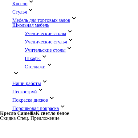
keyboard_arrow_down
Кресло
keyboard_arrow_down
Стулья
keyboard_arrow_down
Мебель для торговых залов
Школьная мебель
keyboard_arrow_down
Ученические столы
keyboard_arrow_down
Ученические стулья
keyboard_arrow_down
Учительские столы
keyboard_arrow_down
Шкафы
keyboard_arrow_down
Стеллажи
keyboard_arrow_down
keyboard_arrow_down
Наши работы
keyboard_arrow_down
Пескоструй
keyboard_arrow_down
Покраска дисков
keyboard_arrow_down
Порошковая покраска
Кресло CamelliaK светло-белое
Скидка
Спец. Предложение