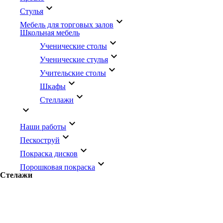
keyboard_arrow_down
Стулья
keyboard_arrow_down
Мебель для торговых залов
Школьная мебель
keyboard_arrow_down
Ученические столы
keyboard_arrow_down
Ученические стулья
keyboard_arrow_down
Учительские столы
keyboard_arrow_down
Шкафы
keyboard_arrow_down
Стеллажи
keyboard_arrow_down
keyboard_arrow_down
Наши работы
keyboard_arrow_down
Пескоструй
keyboard_arrow_down
Покраска дисков
keyboard_arrow_down
Порошковая покраска
Стелажи