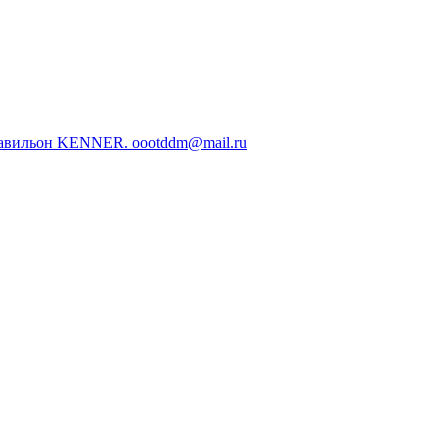
Павильон KENNER. oootddm@mail.ru