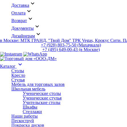
keyboard_arrow_down
Доставка
keyboard_arrow_down
Оплата
keyboard_arrow_down
Возврат
keyboard_arrow_down
Документы
keyboard_arrow_down
Дизайнерам
в Москве: МТК ГРАНД, "Твой Дом" ТРК Vegas, Крокус Сити. 
+7 (928) 803-75-50 (Махачкала)
+7 (495) 649-00-43 (в Москве)
keyboard_arrow_down
Каталог
Столы
Кресло
Стулья
Мебель для торговых залов
Школьная мебель
Ученические столы
Ученические стулья
Учительские столы
Шкафы
Стеллажи
Наши работы
Пескоструй
Покраска дисков