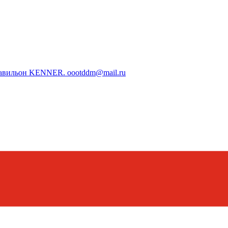
Павильон KENNER. oootddm@mail.ru