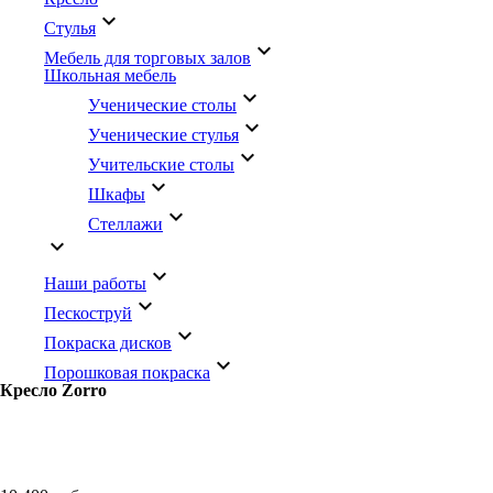
keyboard_arrow_down
Стулья
keyboard_arrow_down
Мебель для торговых залов
Школьная мебель
keyboard_arrow_down
Ученические столы
keyboard_arrow_down
Ученические стулья
keyboard_arrow_down
Учительские столы
keyboard_arrow_down
Шкафы
keyboard_arrow_down
Стеллажи
keyboard_arrow_down
keyboard_arrow_down
Наши работы
keyboard_arrow_down
Пескоструй
keyboard_arrow_down
Покраска дисков
keyboard_arrow_down
Порошковая покраска
Кресло Zorro