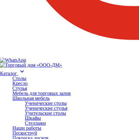
keyboard_arrow_down
Каталог
Столы
Кресло
Стулья
Мебель для торговых залов
Школьная мебель
Ученические столы
Ученические стулья
Учительские столы
Шкафы
Стеллажи
Наши работы
Пескоструй
Покраска дисков