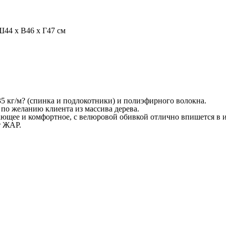
Ш44 x В46 x Г47 см
35 кг/м? (спинка и подлокотники) и полиэфирного волокна.
по желанию клиента из массива дерева.
ющее и комфортное, с велюровой обивкой отлично впишется в ин
т ЖАР.