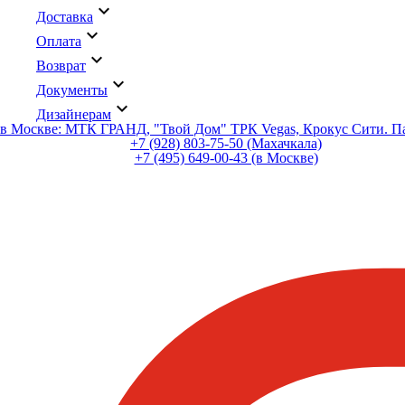
keyboard_arrow_down
Доставка
keyboard_arrow_down
Оплата
keyboard_arrow_down
Возврат
keyboard_arrow_down
Документы
keyboard_arrow_down
Дизайнерам
в Москве: МТК ГРАНД, "Твой Дом" ТРК Vegas, Крокус Сити. 
+7 (928) 803-75-50 (Махачкала)
+7 (495) 649-00-43 (в Москве)