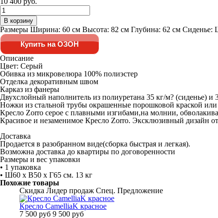
10 400 руб.
В корзину
Размеры Ширина: 60 см Высота: 82 см Глубина: 62 см Сиденье: 
Купить на ОЗОН
Описание
Цвет: Серый
Обивка из микровелюра 100% полиэстер
Отделка декоративным швом
Карказ из фанеры
Двухслойный наполнитель из полиуретана 35 кг/м? (сиденье) и 
Ножки из стальной трубы окрашенные порошковой краской или 
Кресло Zorro серое с плавными изгибами,на молнии, обволакива
Красивое и незаменимое Кресло Zorro. Эксклюзивный дизайн о
Доставка
Продается в разобранном виде(сборка быстрая и легкая).
Возможна доставка до квартиры по договоренности
Размеры и вес упаковки
• 1 упаковка
• Ш60 x В50 x Г65 см. 13 кг
Похожие товары
Скидка
Лидер продаж
Спец. Предложение
Кресло CamelliaK красное
7 500 руб
9 500 руб