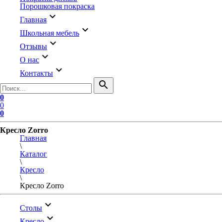
Порошковая покраска
keyboard_arrow_down
Главная
keyboard_arrow_down
Школьная мебель
keyboard_arrow_down
Отзывы
keyboard_arrow_down
О нас
keyboard_arrow_down
Контакты
search
0
0
0
Кресло Zorro
Главная
\
Каталог
\
Кресло
\
Кресло Zorro
keyboard_arrow_down
Столы
keyboard_arrow_down
Кресло