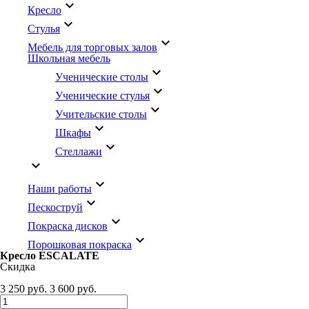
keyboard_arrow_down
Кресло
keyboard_arrow_down
Стулья
keyboard_arrow_down
Мебель для торговых залов
Школьная мебель
keyboard_arrow_down
Ученические столы
keyboard_arrow_down
Ученические стулья
keyboard_arrow_down
Учительские столы
keyboard_arrow_down
Шкафы
keyboard_arrow_down
Стеллажи
keyboard_arrow_down
keyboard_arrow_down
Наши работы
keyboard_arrow_down
Пескоструй
keyboard_arrow_down
Покраска дисков
keyboard_arrow_down
Порошковая покраска
Кресло ESCALATE
Скидка
3 250 руб.
3 600 руб.