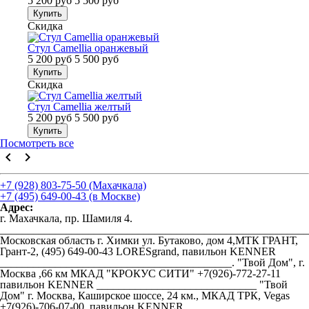
5 200 руб
5 500 руб
Купить
Скидка
Стул Camellia оранжевый
5 200 руб
5 500 руб
Купить
Скидка
Стул Camellia желтый
5 200 руб
5 500 руб
Купить
Посмотреть все
keyboard_arrow_left
keyboard_arrow_right
+7 (928) 803-75-50 (Махачкала)
+7 (495) 649-00-43 (в Москве)
Адрес:
г. Махачкала, пр. Шамиля 4.
________________________________________________________
Московская область г. Химки ул. Бутаково, дом 4,МТК ГРАНТ,
Грант-2, (495) 649-00-43 LORESgrand, павильон KENNER
__________________________________________. "Твой Дом", г.
Москва ,66 км МКАД "КРОКУС СИТИ" +7(926)-772-27-11
павильон KENNER _____________________________ "Твой
Дом" г. Москва, Каширское шоссе, 24 км., МКАД ТРК, Vegas
+7(926)-706-07-00, павильон KENNER