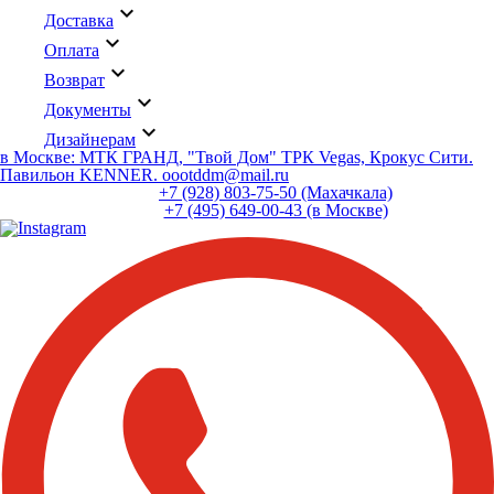
keyboard_arrow_down
Доставка
keyboard_arrow_down
Оплата
keyboard_arrow_down
Возврат
keyboard_arrow_down
Документы
keyboard_arrow_down
Дизайнерам
в Москве: МТК ГРАНД, "Твой Дом" ТРК Vegas, Крокус Сити.
Павильон KENNER. oootddm@mail.ru
+7 (928) 803-75-50 (Махачкала)
+7 (495) 649-00-43 (в Москве)