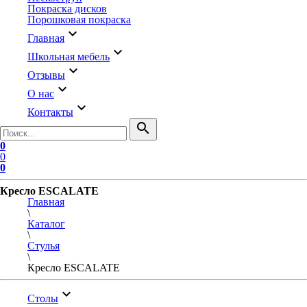
Покраска дисков
Порошковая покраска
keyboard_arrow_down
Главная
keyboard_arrow_down
Школьная мебель
keyboard_arrow_down
Отзывы
keyboard_arrow_down
О нас
keyboard_arrow_down
Контакты
search
0
0
0
Кресло ESCALATE
Главная
\
Каталог
\
Стулья
\
Кресло ESCALATE
keyboard_arrow_down
Столы