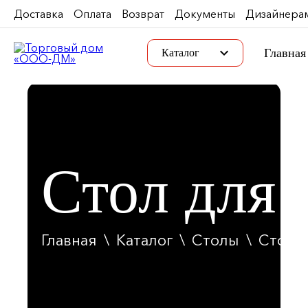
Доставка
Оплата
Возврат
Документы
Дизайнера
keyboard_arrow_down
Главная
Каталог
Стол для 
Главная
\
Каталог
\
Столы
\
Стол д