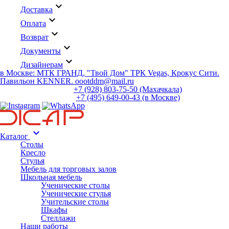
keyboard_arrow_down
Доставка
keyboard_arrow_down
Оплата
keyboard_arrow_down
Возврат
keyboard_arrow_down
Документы
keyboard_arrow_down
Дизайнерам
в Москве: МТК ГРАНД, "Твой Дом" ТРК Vegas, Крокус Сити.
Павильон KENNER. oootddm@mail.ru
+7 (928) 803-75-50 (Махачкала)
+7 (495) 649-00-43 (в Москве)
keyboard_arrow_down
Каталог
Столы
Кресло
Стулья
Мебель для торговых залов
Школьная мебель
Ученические столы
Ученические стулья
Учительские столы
Шкафы
Стеллажи
Наши работы