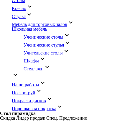
Столы
keyboard_arrow_down
Кресло
keyboard_arrow_down
Стулья
keyboard_arrow_down
Мебель для торговых залов
Школьная мебель
keyboard_arrow_down
Ученические столы
keyboard_arrow_down
Ученические стулья
keyboard_arrow_down
Учительские столы
keyboard_arrow_down
Шкафы
keyboard_arrow_down
Стеллажи
keyboard_arrow_down
keyboard_arrow_down
Наши работы
keyboard_arrow_down
Пескоструй
keyboard_arrow_down
Покраска дисков
keyboard_arrow_down
Порошковая покраска
Стол пирамидка
Скидка
Лидер продаж
Спец. Предложение