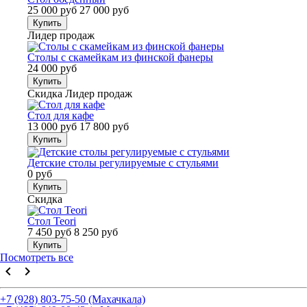
25 000 руб
27 000 руб
Купить
Лидер продаж
Столы с скамейкам из финской фанеры
24 000 руб
Купить
Скидка
Лидер продаж
Стол для кафе
13 000 руб
17 800 руб
Купить
Детские столы регулируемые с стульями
0 руб
Купить
Скидка
Стол Teori
7 450 руб
8 250 руб
Купить
Посмотреть все
keyboard_arrow_left
keyboard_arrow_right
+7 (928) 803-75-50 (Махачкала)