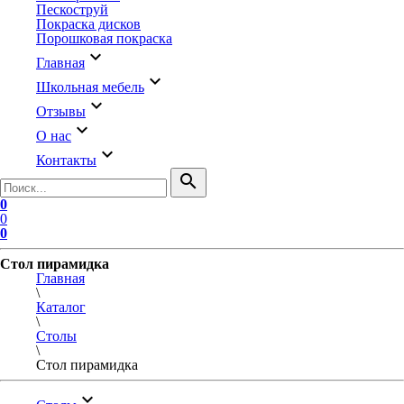
Пескоструй
Покраска дисков
Порошковая покраска
keyboard_arrow_down
Главная
keyboard_arrow_down
Школьная мебель
keyboard_arrow_down
Отзывы
keyboard_arrow_down
О нас
keyboard_arrow_down
Контакты
search
0
0
0
Стол пирамидка
Главная
\
Каталог
\
Столы
\
Стол пирамидка
keyboard_arrow_down