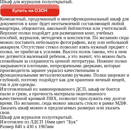
Шкаф для журналов полуоткрытый.
Купить на ОЗОН
Компактный, продуманный и многофункциональный шкаф для
документов и книг будет неотъемлемой составляющей любой
квартиры, общежития, школьной библиотеки или учительской.
Верхние полки подойдет для размещения книг, учебных
пособий, журналов, методичек и конспектов. По желанию сюда
можно поставить небольшую фотографию, вазу или небольшой
аквариум. Отсутствие стекол позволит взять нужный предмет с
полки, не прибегая к усилиям. Высота полок такова, что к ним
не дотянется маленький ребенок, а это значит, что можно быть
спокойным за сохранность ценной литературы. Нижние полки
закрываются плотными, непрозрачными дверками, которые
производитель заранее украсил качественными и
функциональными металлическими ручками. Полки широкие и
глубокий, поэтому подойдут как для хранения личный вещей,
так и для одежды.
Изготовленный из ламинированного ДСП, шкаф не боится
пыли и грязи, а прочность материала окантованного
качественной кромкой ПВХ, позволит прослужить ему долгое
время. По желанию, сюда можно заказать стекло в рамке МДФ.
Заказать шкаф можно в предлагаемых размерах или указать
свои.
Шкаф для журналов полуоткрытый.
Изготовлен из ЛДСП 16мм цвет "Бук"
Размер 840 х 430 х 1965мм