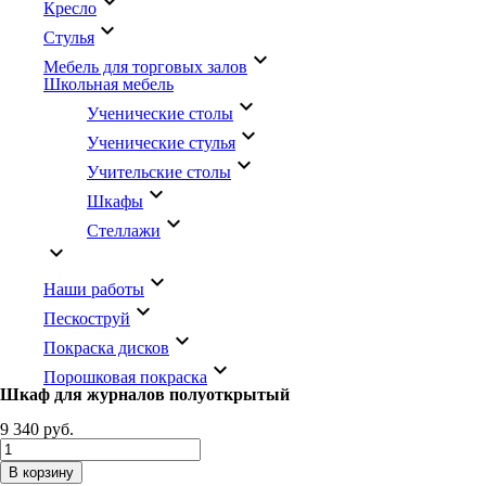
keyboard_arrow_down
Кресло
keyboard_arrow_down
Стулья
keyboard_arrow_down
Мебель для торговых залов
Школьная мебель
keyboard_arrow_down
Ученические столы
keyboard_arrow_down
Ученические стулья
keyboard_arrow_down
Учительские столы
keyboard_arrow_down
Шкафы
keyboard_arrow_down
Стеллажи
keyboard_arrow_down
keyboard_arrow_down
Наши работы
keyboard_arrow_down
Пескоструй
keyboard_arrow_down
Покраска дисков
keyboard_arrow_down
Порошковая покраска
Шкаф для журналов полуоткрытый
9 340 руб.
В корзину