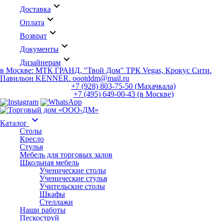
keyboard_arrow_down
Доставка
keyboard_arrow_down
Оплата
keyboard_arrow_down
Возврат
keyboard_arrow_down
Документы
keyboard_arrow_down
Дизайнерам
в Москве: МТК ГРАНД, "Твой Дом" ТРК Vegas, Крокус Сити.
Павильон KENNER. oootddm@mail.ru
+7 (928) 803-75-50 (Махачкала)
+7 (495) 649-00-43 (в Москве)
keyboard_arrow_down
Каталог
Столы
Кресло
Стулья
Мебель для торговых залов
Школьная мебель
Ученические столы
Ученические стулья
Учительские столы
Шкафы
Стеллажи
Наши работы
Пескоструй