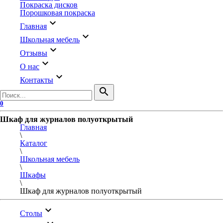
Покраска дисков
Порошковая покраска
keyboard_arrow_down
Главная
keyboard_arrow_down
Школьная мебель
keyboard_arrow_down
Отзывы
keyboard_arrow_down
О нас
keyboard_arrow_down
Контакты
search
0
Шкаф для журналов полуоткрытый
Главная
\
Каталог
\
Школьная мебель
\
Шкафы
\
Шкаф для журналов полуоткрытый
keyboard_arrow_down
Столы